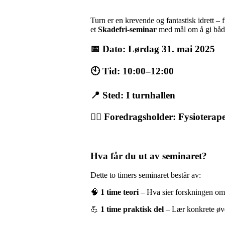
Turn er en krevende og fantastisk idrett – 
et
Skadefri-seminar
med mål om å gi både 
📅 Dato: Lørdag 31. mai 2025
🕙 Tid: 10:00–12:00
📍 Sted: I turnhallen
👩‍⚕️ Foredragsholder: Fysioter
Hva får du ut av seminaret?
Dette to timers seminaret består av:
🧠
1 time teori
– Hva sier forskningen om 
💪
1 time praktisk del
– Lær konkrete øve