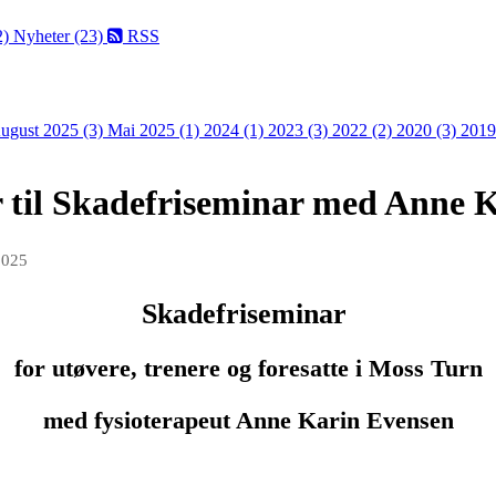
2)
Nyheter (23)
RSS
ugust 2025 (3)
Mai 2025 (1)
2024 (1)
2023 (3)
2022 (2)
2020 (3)
2019
r til Skadefriseminar med Anne 
2025
Skadefriseminar
for utøvere, trenere og foresatte i Moss Turn
med fysioterapeut Anne Karin Evensen