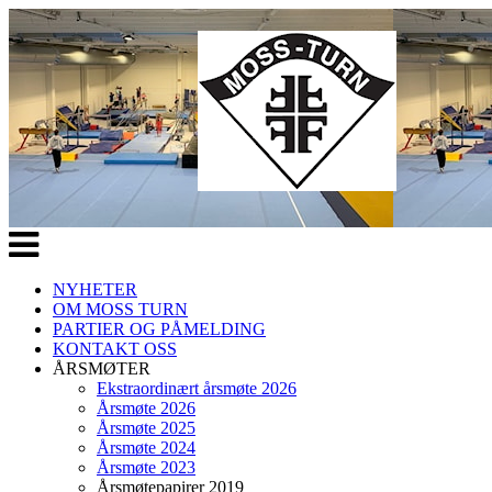
Veksle
navigasjon
NYHETER
OM MOSS TURN
PARTIER OG PÅMELDING
KONTAKT OSS
ÅRSMØTER
Ekstraordinært årsmøte 2026
Årsmøte 2026
Årsmøte 2025
Årsmøte 2024
Årsmøte 2023
Årsmøtepapirer 2019