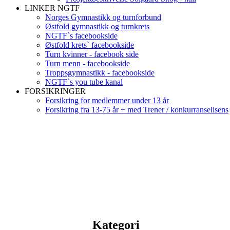
LINKER NGTF
Norges Gymnastikk og turnforbund
Østfold gymnastikk og turnkrets
NGTF`s facebookside
Østfold krets` facebookside
Turn kvinner - facebook side
Turn menn - facebookside
Troppsgymnastikk - facebookside
NGTF`s you tube kanal
FORSIKRINGER
Forsikring for medlemmer under 13 år
Forsikring fra 13-75 år + med Trener / konkurranselisens
Kategori