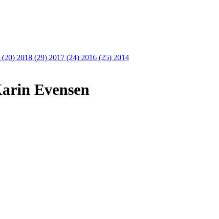
 (20)
2018 (29)
2017 (24)
2016 (25)
2014
Karin Evensen