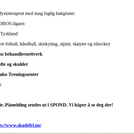
sfysioterapeut med tung faglig bakgrunn:
 OBOS-ligaen
i Tyskland
ert fotball, håndball, skiskyting, alpint, skøyter og ishockey
ens behandlernettverk
ofte og skulder
bo Treningssenter
e
lle. Påmelding sendes ut i SPOND. Vi håper å se deg der!
s://www.skadefri.no/