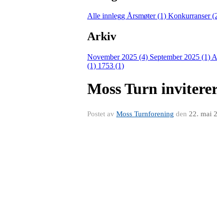
Alle innlegg
Årsmøter (1)
Konkurranser (
Arkiv
November 2025 (4)
September 2025 (1)
A
(1)
1753 (1)
Moss Turn invitere
Postet av
Moss Turnforening
den
22. mai 