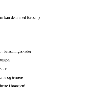
rn kan delta med foresatt)
or belastningsskader
itusjon
spert
atte og trenere
 beste i bransjen!