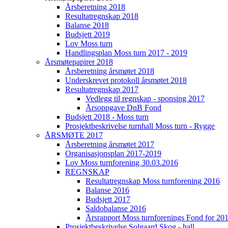
Årsberetning 2018
Resultatregnskap 2018
Balanse 2018
Budsjett 2019
Lov Moss turn
Handlingsplan Moss turn 2017 - 2019
Årsmøtepapirer 2018
Årsberetning årsmøtet 2018
Underskrevet protokoll årsmøtet 2018
Resultatregnskap 2017
Vedlegg til regnskap - sponsing 2017
Årsoppgave DnB Fond
Budsjett 2018 - Moss turn
Prosjektbeskrivelse turnhall Moss turn - Rygge
ÅRSMØTE 2017
Årsberetning årsmøtet 2017
Organisasjonsplan 2017-2019
Lov Moss turnforening 30.03.2016
REGNSKAP
Resultatregnskap Moss turnforening 2016
Balanse 2016
Budsjett 2017
Saldobalanse 2016
Årsrapport Moss turnforenings Fond for 20
Prosjektbeskrivelse Solgaard Skog - hall