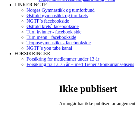
LINKER NGTF
Norges Gymnastikk og turnforbund
Østfold gymnastikk og turnkrets
NGTF`s facebookside
Østfold krets` facebookside
Turn kvinner - facebook side
Turn menn - facebookside
Troppsgymnastikk - facebookside
NGTF`s you tube kanal
FORSIKRINGER
Forsikring for medlemmer under 13 år
Forsikring fra 13-75 år + med Trener / konkurranselisens
Ikke publisert
Arrangør har ikke publisert arrangemente