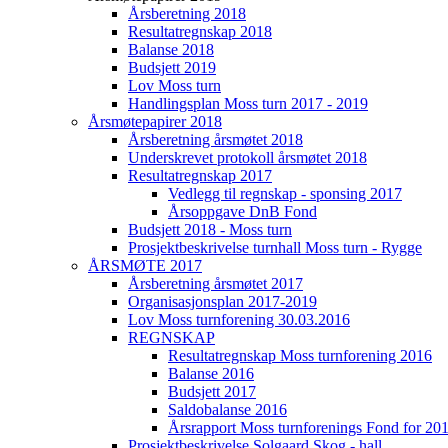
Årsberetning 2018
Resultatregnskap 2018
Balanse 2018
Budsjett 2019
Lov Moss turn
Handlingsplan Moss turn 2017 - 2019
Årsmøtepapirer 2018
Årsberetning årsmøtet 2018
Underskrevet protokoll årsmøtet 2018
Resultatregnskap 2017
Vedlegg til regnskap - sponsing 2017
Årsoppgave DnB Fond
Budsjett 2018 - Moss turn
Prosjektbeskrivelse turnhall Moss turn - Rygge
ÅRSMØTE 2017
Årsberetning årsmøtet 2017
Organisasjonsplan 2017-2019
Lov Moss turnforening 30.03.2016
REGNSKAP
Resultatregnskap Moss turnforening 2016
Balanse 2016
Budsjett 2017
Saldobalanse 2016
Årsrapport Moss turnforenings Fond for 20
Prosjektbeskrivelse Solgaard Skog - hall