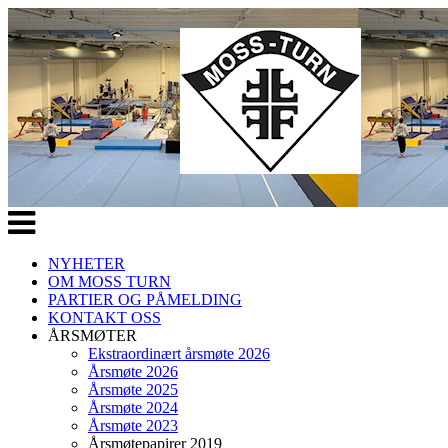
Veksle
navigasjon
NYHETER
OM MOSS TURN
PARTIER OG PÅMELDING
KONTAKT OSS
ÅRSMØTER
Ekstraordinært årsmøte 2026
Årsmøte 2026
Årsmøte 2025
Årsmøte 2024
Årsmøte 2023
Årsmøtepapirer 2019