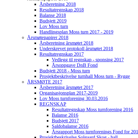
Årsberetning 2018
Resultatregnskap 2018
Balanse 2018
Budsjett 2019
Lov Moss turn
Handlingsplan Moss turn 2017 - 2019
Årsmøtepapirer 2018
Årsberetning årsmøtet 2018
Underskrevet protokoll årsmøtet 2018
Resultatregnskap 2017
Vedlegg til regnskap - sponsing 2017
Årsoppgave DnB Fond
Budsjett 2018 - Moss turn
Prosjektbeskrivelse turnhall Moss turn - Rygge
ÅRSMØTE 2017
Årsberetning årsmøtet 2017
Organisasjonsplan 2017-2019
Lov Moss turnforening 30.03.2016
REGNSKAP
Resultatregnskap Moss turnforening 2016
Balanse 2016
Budsjett 2017
Saldobalanse 2016
Årsrapport Moss turnforenings Fond for 20
Prosjektbeskrivelse Solgaard Skog - hall