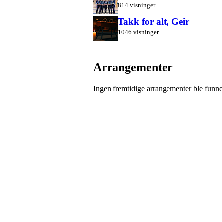
814 visninger
Takk for alt, Geir
1046 visninger
Arrangementer
Ingen fremtidige arrangementer ble funne
Moss Turnforening
Hovedsiden
Om oss
Kontakt oss