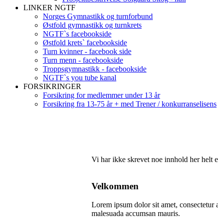
LINKER NGTF
Norges Gymnastikk og turnforbund
Østfold gymnastikk og turnkrets
NGTF`s facebookside
Østfold krets` facebookside
Turn kvinner - facebook side
Turn menn - facebookside
Troppsgymnastikk - facebookside
NGTF`s you tube kanal
FORSIKRINGER
Forsikring for medlemmer under 13 år
Forsikring fra 13-75 år + med Trener / konkurranselisens
Vi har ikke skrevet noe innhold her helt 
Velkommen
Lorem ipsum dolor sit amet, consectetur ad
malesuada accumsan mauris.