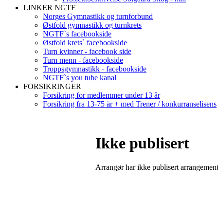
LINKER NGTF
Norges Gymnastikk og turnforbund
Østfold gymnastikk og turnkrets
NGTF`s facebookside
Østfold krets` facebookside
Turn kvinner - facebook side
Turn menn - facebookside
Troppsgymnastikk - facebookside
NGTF`s you tube kanal
FORSIKRINGER
Forsikring for medlemmer under 13 år
Forsikring fra 13-75 år + med Trener / konkurranselisens
Ikke publisert
Arrangør har ikke publisert arrangemente