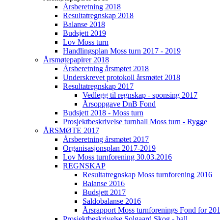
Årsberetning 2018
Resultatregnskap 2018
Balanse 2018
Budsjett 2019
Lov Moss turn
Handlingsplan Moss turn 2017 - 2019
Årsmøtepapirer 2018
Årsberetning årsmøtet 2018
Underskrevet protokoll årsmøtet 2018
Resultatregnskap 2017
Vedlegg til regnskap - sponsing 2017
Årsoppgave DnB Fond
Budsjett 2018 - Moss turn
Prosjektbeskrivelse turnhall Moss turn - Rygge
ÅRSMØTE 2017
Årsberetning årsmøtet 2017
Organisasjonsplan 2017-2019
Lov Moss turnforening 30.03.2016
REGNSKAP
Resultatregnskap Moss turnforening 2016
Balanse 2016
Budsjett 2017
Saldobalanse 2016
Årsrapport Moss turnforenings Fond for 20
Prosjektbeskrivelse Solgaard Skog - hall