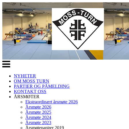
Veksle
navigasjon
NYHETER
OM MOSS TURN
PARTIER OG PÅMELDING
KONTAKT OSS
ÅRSMØTER
Ekstraordinært årsmøte 2026
Årsmøte 2026
Årsmøte 2025
Årsmøte 2024
Årsmøte 2023
Årsmøtepapirer 2019