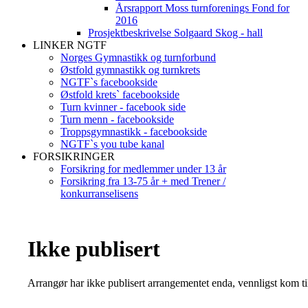
Årsrapport Moss turnforenings Fond for
2016
Prosjektbeskrivelse Solgaard Skog - hall
LINKER NGTF
Norges Gymnastikk og turnforbund
Østfold gymnastikk og turnkrets
NGTF`s facebookside
Østfold krets` facebookside
Turn kvinner - facebook side
Turn menn - facebookside
Troppsgymnastikk - facebookside
NGTF`s you tube kanal
FORSIKRINGER
Forsikring for medlemmer under 13 år
Forsikring fra 13-75 år + med Trener /
konkurranselisens
Ikke publisert
Arrangør har ikke publisert arrangementet enda, vennligst kom ti