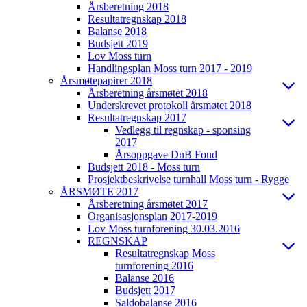
Årsberetning 2018
Resultatregnskap 2018
Balanse 2018
Budsjett 2019
Lov Moss turn
Handlingsplan Moss turn 2017 - 2019
Årsmøtepapirer 2018
Årsberetning årsmøtet 2018
Underskrevet protokoll årsmøtet 2018
Resultatregnskap 2017
Vedlegg til regnskap - sponsing
2017
Årsoppgave DnB Fond
Budsjett 2018 - Moss turn
Prosjektbeskrivelse turnhall Moss turn - Rygge
ÅRSMØTE 2017
Årsberetning årsmøtet 2017
Organisasjonsplan 2017-2019
Lov Moss turnforening 30.03.2016
REGNSKAP
Resultatregnskap Moss
turnforening 2016
Balanse 2016
Budsjett 2017
Saldobalanse 2016