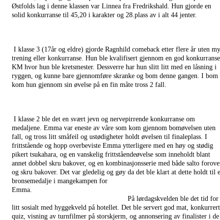
Østfolds lag i denne klassen var Linnea fra Fredrikshald. Hun gjorde en
solid konkurranse til 45,20 i karakter og 28.plass av i alt 44 jenter.
I klasse 3 (17år og eldre) gjorde Ragnhild comeback etter flere år uten m
trening eller konkurranse. Hun ble kvalifisert gjennom en god konkurranse
KM hvor hun ble kretsmester. Dessverre har hun slitt litt med en låsning i
ryggen, og kunne bare gjennomføre skranke og bom denne gangen. I bom
kom hun gjennom sin øvelse på en fin måte tross 2 fall.
I klasse 2 ble det en svært jevn og nervepirrende konkurranse om
medaljene. Emma var eneste av våre som kom gjennom bomøvelsen uten
fall, og tross litt småfeil og ustødigheter holdt øvelsen til finaleplass. I
frittstående og hopp overbeviste Emma ytterligere med en høy og stødig
pikert tsukahara, og en vanskelig frittståendeøvelse som inneholdt blant
annet dobbel skru bakover, og en kombinasjonsserie med både salto forove
og skru bakover. Det var gledelig og gøy da det ble klart at dette holdt til 
bronsemedalje i mangekampen for
Emma.
På lørdagskvelden ble det tid for
litt sosialt med hyggekveld på hotellet. Det ble servert god mat, konkurrert
quiz, visning av turnfilmer på storskjerm, og annonsering av finalister i de