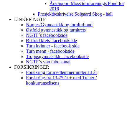
Årsrapport Moss turnforenings Fond for
2016
Prosjektbeskrivelse Solgaard Skog - hall
LINKER NGTF
Norges Gymnastikk og turnforbund
Østfold gymnastikk og turnkrets
NGTF`s facebookside
Østfold krets` facebookside
Turn kvinner - facebook side
Turn menn - facebookside
Troppsgymnastikk - facebookside
NGTF`s you tube kanal
FORSIKRINGER
Forsikring for medlemmer under 13 år
Forsikring fra 13-75 år + med Trener /
konkurranselisens