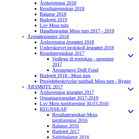
Årsberetning 2018
Resultatregnskap 2018
Balanse 2018
Budsjett 2019
Lov Moss turn
Handlingsplan Moss turn 2017 - 2019
Årsmøtepapirer 2018
Årsberetning årsmøtet 2018
Underskrevet protokoll årsmøtet 2018
Resultatregnskap 2017
Vedlegg til regnskap - sponsing
2017
Årsoppgave DnB Fond
Budsjett 2018 - Moss turn
Prosjektbeskrivelse turnhall Moss turn - Rygge
ÅRSMØTE 2017
Årsberetning årsmøtet 2017
Organisasjonsplan 2017-2019
Lov Moss turnforening 30.03.2016
REGNSKAP
Resultatregnskap Moss
turnforening 2016
Balanse 2016
Budsjett 2017
Saldobalanse 2016