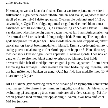
ulike apparatene.
På søndagen var det klart for finaler. Emma var første jente ut av våre i
frittstående. Også denne dagen utførte hun en god øvelse, og viser at hun e
stabil på et høyt nivå i dette apparatet. Øvelsen ble belønnet med 14,2 og
sølvmedalje. Også Thea fulgte opp med en god øvelse, med blant annet
halvannen skru til avslutning, 14,3 i karakter, og en 5.plass i klasse 1. Olin
var derimot ikke like heldig denne dagen med et fall i avslutningsserien, o
ble dermed nr.6 i frittstående. I hopp fulgte både Emma og Thea opp den
gode hoppingen fra dagen før. Thea gjorde både en god kroppert og pikert
tsukahara, og kapret bronsemedaljen i klasse1. Emma gjorde også en høy 
stødig pikert tsukahara og et fint skruhopp som hopp nr.2. Hun sikret seg
med det sølv i klasse2 også i dette apparatet. I skranke gjorde Thea nok en
gang en fin øvelse med blant annet overhopp og kjempe. Det holdt
dessverre ikke helt til medalje, men en god 4.plass i apparatet. I bom hevet
Emma seg fra lørdagen. Selve øvelsen var med bedre flyt og utførelse, sel
om hun måtte ned i bakken en gang. Også her fikk hun medalje, med 13,7
i karakter og 3.plass.
Alt i alt kunne gymnaster og trenere se tilbake på en kjempefin konkurran
med mange flotte plasseringer, samt en hyggelig sosial tur. Det ble en supe
avslutning på sesongen og året, som motiverer til videre satsning.
Nå blir
det en periode med trening før oppladning til våren, hvor hovedmålet er
NM for juniorer.