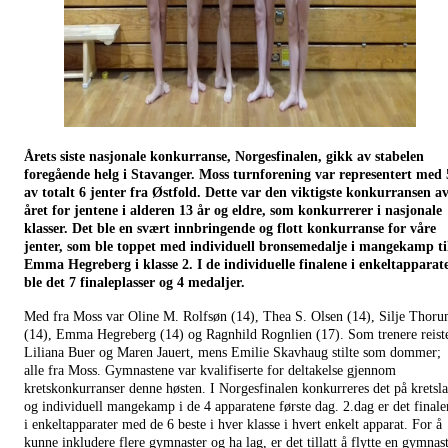
Årets siste nasjonale konkurranse, Norgesfinalen, gikk av stabelen
foregående helg i Stavanger. Moss turnforening var representert med 
av totalt 6 jenter fra Østfold. Dette var den viktigste konkurransen a
året for jentene i alderen 13 år og eldre, som konkurrerer i nasjonale
klasser. Det ble en svært innbringende og flott konkurranse for våre
jenter, som ble toppet med individuell bronsemedalje i mangekamp ti
Emma Hegreberg i klasse 2. I de individuelle finalene i enkeltapparat
ble det 7 finaleplasser og 4 medaljer.
Med fra Moss var Oline M. Rolfsøn (14), Thea S. Olsen (14), Silje Thor
(14), Emma Hegreberg (14) og Ragnhild Rognlien (17). Som trenere reist
Liliana Buer og Maren Jauert, mens Emilie Skavhaug stilte som dommer;
alle fra Moss. Gymnastene var kvalifiserte for deltakelse gjennom
kretskonkurranser denne høsten. I Norgesfinalen konkurreres det på kretsl
og individuell mangekamp i de 4 apparatene første dag. 2.dag er det finale
i enkeltapparater med de 6 beste i hver klasse i hvert enkelt apparat. For å
kunne inkludere flere gymnaster og ha lag, er det tillatt å flytte en gymnas