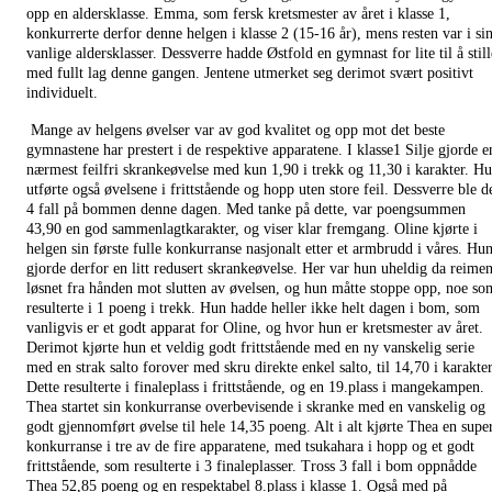
opp en aldersklasse. Emma, som fersk kretsmester av året i klasse 1,
konkurrerte derfor denne helgen i klasse 2 (15-16 år), mens resten var i si
vanlige aldersklasser. Dessverre hadde Østfold en gymnast for lite til å still
med fullt lag denne gangen. Jentene utmerket seg derimot svært positivt
individuelt.
Mange av helgens øvelser var av god kvalitet og opp mot det beste
gymnastene har prestert i de respektive apparatene. I klasse1 Silje gjorde e
nærmest feilfri skrankeøvelse med kun 1,90 i trekk og 11,30 i karakter. H
utførte også øvelsene i frittstående og hopp uten store feil. Dessverre ble d
4 fall på bommen denne dagen. Med tanke på dette, var poengsummen
43,90 en god sammenlagtkarakter, og viser klar fremgang. Oline kjørte i
helgen sin første fulle konkurranse nasjonalt etter et armbrudd i våres. Hu
gjorde derfor en litt redusert skrankeøvelse. Her var hun uheldig da reime
løsnet fra hånden mot slutten av øvelsen, og hun måtte stoppe opp, noe so
resulterte i 1 poeng i trekk. Hun hadde heller ikke helt dagen i bom, som
vanligvis er et godt apparat for Oline, og hvor hun er kretsmester av året.
Derimot kjørte hun et veldig godt frittstående med en ny vanskelig serie
med en strak salto forover med skru direkte enkel salto, til 14,70 i karakter
Dette resulterte i finaleplass i frittstående, og en 19.plass i mangekampen.
Thea startet sin konkurranse overbevisende i skranke med en vanskelig og
godt gjennomført øvelse til hele 14,35 poeng. Alt i alt kjørte Thea en supe
konkurranse i tre av de fire apparatene, med tsukahara i hopp og et godt
frittstående, som resulterte i 3 finaleplasser. Tross 3 fall i bom oppnådde
Thea 52,85 poeng og en respektabel 8.plass i klasse 1. Også med på