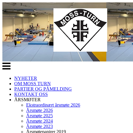
Veksle
navigasjon
NYHETER
OM MOSS TURN
PARTIER OG PÅMELDING
KONTAKT OSS
ÅRSMØTER
Ekstraordinært årsmøte 2026
Årsmøte 2026
Årsmøte 2025
Årsmøte 2024
Årsmøte 2023
Årsmøtepapirer 2019