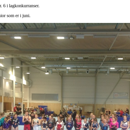
r. 6 i lagkonkurranser.
or som er i juni.