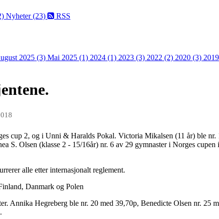
2)
Nyheter (23)
RSS
ugust 2025 (3)
Mai 2025 (1)
2024 (1)
2023 (3)
2022 (2)
2020 (3)
2019
jentene.
2018
ges cup 2, og i Unni & Haralds Pokal. Victoria Mikalsen (11 år) ble nr
Thea S. Olsen (klasse 2 - 15/16år) nr. 6 av 29 gymnaster i Norges cupen
erer alle etter internasjonalt reglement.
, Finland, Danmark og Polen
parter. Annika Hegreberg ble nr. 20 med 39,70p, Benedicte Olsen nr. 
p.