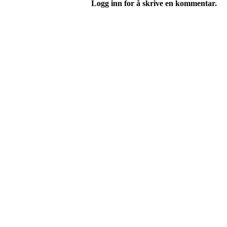
Logg inn for å skrive en kommentar.
Moss Turnforening
Hovedsiden
Om oss
Kontakt oss
Våre treningstilbud
Turn og lek
Apparatturn
Troppsturn 9+
Konkurransepartier
Dame- og herretrim