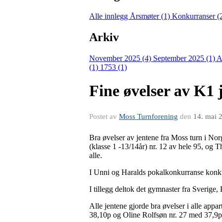
Alle innlegg
Årsmøter (1)
Konkurranser (
Arkiv
November 2025 (4)
September 2025 (1)
A
(1)
1753 (1)
Fine øvelser av K1 
Postet av
Moss Turnforening
den
14. mai 
Bra øvelser av jentene fra Moss turn i Nor
(klasse 1 -13/14år) nr. 12 av hele 95, og 
alle.
I Unni og Haralds pokalkonkurranse konkurr
I tillegg deltok det gymnaster fra Sverige
Alle jentene gjorde bra øvelser i alle ap
38,10p og Oline Rolfsøn nr. 27 med 37,9