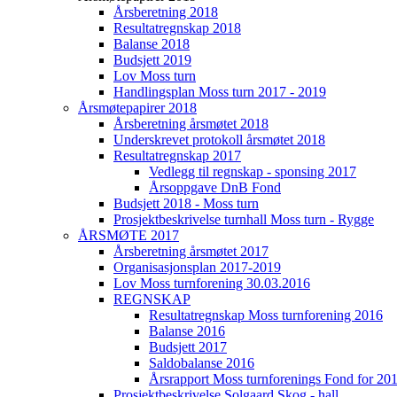
Årsberetning 2018
Resultatregnskap 2018
Balanse 2018
Budsjett 2019
Lov Moss turn
Handlingsplan Moss turn 2017 - 2019
Årsmøtepapirer 2018
Årsberetning årsmøtet 2018
Underskrevet protokoll årsmøtet 2018
Resultatregnskap 2017
Vedlegg til regnskap - sponsing 2017
Årsoppgave DnB Fond
Budsjett 2018 - Moss turn
Prosjektbeskrivelse turnhall Moss turn - Rygge
ÅRSMØTE 2017
Årsberetning årsmøtet 2017
Organisasjonsplan 2017-2019
Lov Moss turnforening 30.03.2016
REGNSKAP
Resultatregnskap Moss turnforening 2016
Balanse 2016
Budsjett 2017
Saldobalanse 2016
Årsrapport Moss turnforenings Fond for 20
Prosjektbeskrivelse Solgaard Skog - hall