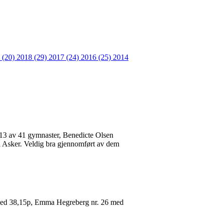
 (20)
2018 (29)
2017 (24)
2016 (25)
2014
. 13 av 41 gymnaster, Benedicte Olsen
 i Asker. Veldig bra gjennomført av dem
25 med 38,15p, Emma Hegreberg nr. 26 med