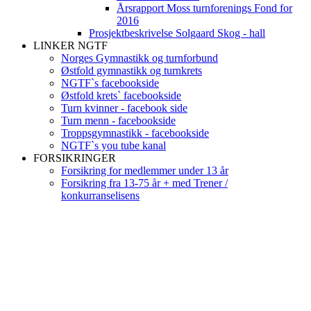
Årsrapport Moss turnforenings Fond for
2016
Prosjektbeskrivelse Solgaard Skog - hall
LINKER NGTF
Norges Gymnastikk og turnforbund
Østfold gymnastikk og turnkrets
NGTF`s facebookside
Østfold krets` facebookside
Turn kvinner - facebook side
Turn menn - facebookside
Troppsgymnastikk - facebookside
NGTF`s you tube kanal
FORSIKRINGER
Forsikring for medlemmer under 13 år
Forsikring fra 13-75 år + med Trener /
konkurranselisens