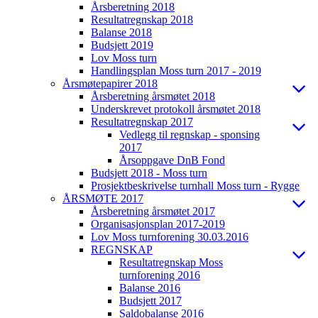
Årsberetning 2018
Resultatregnskap 2018
Balanse 2018
Budsjett 2019
Lov Moss turn
Handlingsplan Moss turn 2017 - 2019
Årsmøtepapirer 2018
Årsberetning årsmøtet 2018
Underskrevet protokoll årsmøtet 2018
Resultatregnskap 2017
Vedlegg til regnskap - sponsing
2017
Årsoppgave DnB Fond
Budsjett 2018 - Moss turn
Prosjektbeskrivelse turnhall Moss turn - Rygge
ÅRSMØTE 2017
Årsberetning årsmøtet 2017
Organisasjonsplan 2017-2019
Lov Moss turnforening 30.03.2016
REGNSKAP
Resultatregnskap Moss
turnforening 2016
Balanse 2016
Budsjett 2017
Saldobalanse 2016