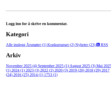
Logg inn for å skrive en kommentar.
Kategori
Alle innlegg
Årsmøter (1)
Konkurranser (2)
Nyheter (23)
RSS
Arkiv
November 2025 (4)
September 2025 (1)
August 2025 (3)
Mai 202
(1)
2024 (1)
2023 (3)
2022 (2)
2020 (3)
2019 (20)
2018 (29)
2017
(24)
2016 (25)
2014 (1)
1753 (1)
Moss Turnforening