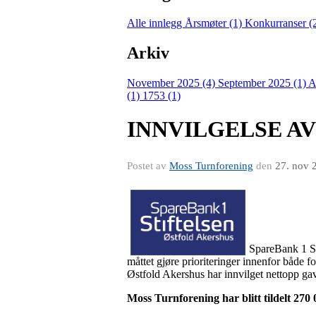
Alle innlegg
Årsmøter (1)
Konkurranser (
Arkiv
November 2025 (4)
September 2025 (1)
A
(1)
1753 (1)
INNVILGELSE A
Postet av
Moss Turnforening
den
27. nov 
SpareBank 1 Sti
måttet gjøre prioriteringer innenfor både 
Østfold Akershus har innvilget nettopp ga
Moss Turnforening har blitt tildelt 270 