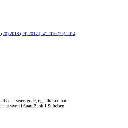
 (20)
2018 (29)
2017 (24)
2016 (25)
2014
disse er svært gode, og stiftelsen har
e at styret i SpareBank 1 Stiftelsen