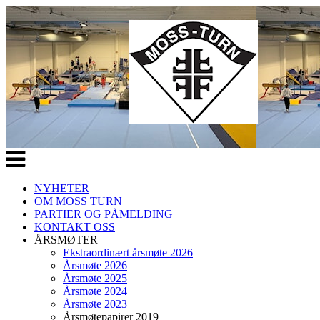
Veksle
navigasjon
NYHETER
OM MOSS TURN
PARTIER OG PÅMELDING
KONTAKT OSS
ÅRSMØTER
Ekstraordinært årsmøte 2026
Årsmøte 2026
Årsmøte 2025
Årsmøte 2024
Årsmøte 2023
Årsmøtepapirer 2019