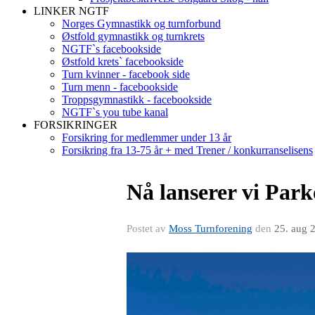
LINKER NGTF
Norges Gymnastikk og turnforbund
Østfold gymnastikk og turnkrets
NGTF`s facebookside
Østfold krets` facebookside
Turn kvinner - facebook side
Turn menn - facebookside
Troppsgymnastikk - facebookside
NGTF`s you tube kanal
FORSIKRINGER
Forsikring for medlemmer under 13 år
Forsikring fra 13-75 år + med Trener / konkurranselisens
Nå lanserer vi Par
Postet av
Moss Turnforening
den
25. aug 