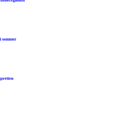
 Mosseregionen
 i sommer
spretten