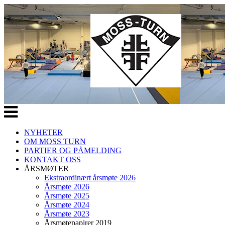
Veksle
navigasjon
NYHETER
OM MOSS TURN
PARTIER OG PÅMELDING
KONTAKT OSS
ÅRSMØTER
Ekstraordinært årsmøte 2026
Årsmøte 2026
Årsmøte 2025
Årsmøte 2024
Årsmøte 2023
Årsmøtepapirer 2019