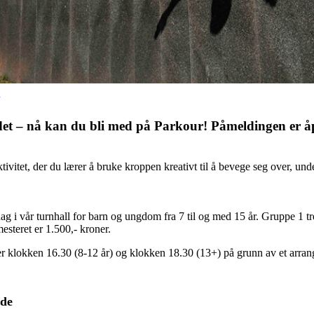
det – nå kan du bli med på Parkour! Påmeldingen er åpe
ivitet, der du lærer å bruke kroppen kreativt til å bevege seg over, u
g i vår turnhall for barn og ungdom fra 7 til og med 15 år. Gruppe 1 tr
esteret er 1.500,- kroner.
ter klokken 16.30 (8-12 år) og klokken 18.30 (13+) på grunn av et arra
nde