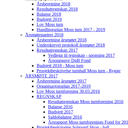
Årsberetning 2018
Resultatregnskap 2018
Balanse 2018
Budsjett 2019
Lov Moss turn
Handlingsplan Moss turn 2017 - 2019
Årsmøtepapirer 2018
Årsberetning årsmøtet 2018
Underskrevet protokoll årsmøtet 2018
Resultatregnskap 2017
Vedlegg til regnskap - sponsing 2017
Årsoppgave DnB Fond
Budsjett 2018 - Moss turn
Prosjektbeskrivelse turnhall Moss turn - Rygge
ÅRSMØTE 2017
Årsberetning årsmøtet 2017
Organisasjonsplan 2017-2019
Lov Moss turnforening 30.03.2016
REGNSKAP
Resultatregnskap Moss turnforening 2016
Balanse 2016
Budsjett 2017
Saldobalanse 2016
Årsrapport Moss turnforenings Fond for 20
Prosjektbeskrivelse Solgaard Skog - hall