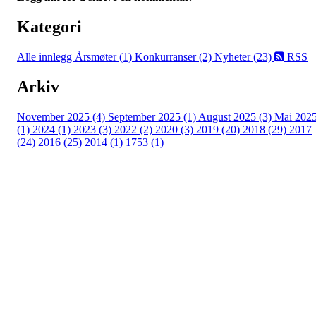
Kategori
Alle innlegg
Årsmøter (1)
Konkurranser (2)
Nyheter (23)
RSS
Arkiv
November 2025 (4)
September 2025 (1)
August 2025 (3)
Mai 202
(1)
2024 (1)
2023 (3)
2022 (2)
2020 (3)
2019 (20)
2018 (29)
2017
(24)
2016 (25)
2014 (1)
1753 (1)
Moss Turnforening
Hovedsiden
Om oss
Kontakt oss