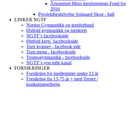
Årsrapport Moss turnforenings Fond for
2016
Prosjektbeskrivelse Solgaard Skog - hall
LINKER NGTF
Norges Gymnastikk og turnforbund
Østfold gymnastikk og turnkrets
NGTF`s facebookside
Østfold krets` facebookside
Turn kvinner - facebook side
Turn menn - facebookside
Troppsgymnastikk - facebookside
NGTF`s you tube kanal
FORSIKRINGER
Forsikring for medlemmer under 13 år
Forsikring fra 13-75 år + med Trener /
konkurranselisens