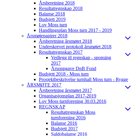
Årsberetning 2018
Resultatregnskap 2018
Balanse 2018
Budsjett 2019
Lov Moss turn
Handlingsplan Moss turn 2017 - 2019
Årsmøtepapirer 2018
Årsberetning årsmøtet 2018
Underskrevet protokoll årsmøtet 2018
Resultatregnskap 2017
Vedlegg til regnskap - sponsing
2017
Årsoppgave DnB Fond
Budsjett 2018 - Moss turn
Prosjektbeskrivelse turnhall Moss turn - Rygge
ÅRSMØTE 2017
Årsberetning årsmøtet 2017
Organisasjonsplan 2017-2019
Lov Moss turnforening 30.03.2016
REGNSKAP
Resultatregnskap Moss
turnforening 2016
Balanse 2016
Budsjett 2017
Saldobalanse 2016