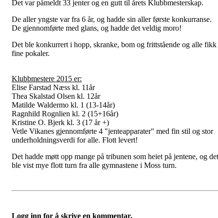
Det var påmeldt 33 jenter og en gutt til årets Klubbmesterskap.
De aller yngste var fra 6 år, og hadde sin aller første konkurranse.
De gjennomførte med glans, og hadde det veldig moro!
Det ble konkurrert i hopp, skranke, bom og frittstående og alle fikk
fine pokaler.
Klubbmestere 2015 er:
Elise Farstad Næss kl. 11år
Thea Skalstad Olsen kl. 12år
Matilde Waldermo kl. 1 (13-14år)
Ragnhild Rognlien kl. 2 (15+16år)
Kristine O. Bjerk kl. 3 (17 år +)
Vetle Vikanes gjennomførte 4 "jenteapparater" med fin stil og stor
underholdningsverdi for alle. Flott levert!
Det hadde møtt opp mange på tribunen som heiet på jentene, og de
ble vist mye flott turn fra alle gymnastene i Moss turn.
Logg inn for å skrive en kommentar.