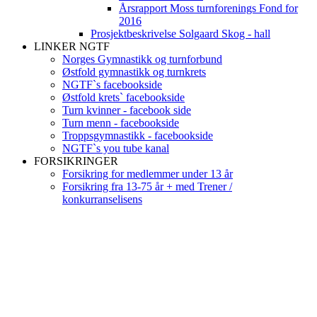
Årsrapport Moss turnforenings Fond for
2016
Prosjektbeskrivelse Solgaard Skog - hall
LINKER NGTF
Norges Gymnastikk og turnforbund
Østfold gymnastikk og turnkrets
NGTF`s facebookside
Østfold krets` facebookside
Turn kvinner - facebook side
Turn menn - facebookside
Troppsgymnastikk - facebookside
NGTF`s you tube kanal
FORSIKRINGER
Forsikring for medlemmer under 13 år
Forsikring fra 13-75 år + med Trener /
konkurranselisens