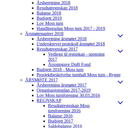
Årsberetning 2018
Resultatregnskap 2018
Balanse 2018
Budsjett 2019
Lov Moss turn
Handlingsplan Moss turn 2017 - 2019
Årsmøtepapirer 2018
Årsberetning årsmøtet 2018
Underskrevet protokoll årsmøtet 2018
Resultatregnskap 2017
Vedlegg til regnskap - sponsing
2017
Årsoppgave DnB Fond
Budsjett 2018 - Moss turn
Prosjektbeskrivelse turnhall Moss turn - Rygge
ÅRSMØTE 2017
Årsberetning årsmøtet 2017
Organisasjonsplan 2017-2019
Lov Moss turnforening 30.03.2016
REGNSKAP
Resultatregnskap Moss
turnforening 2016
Balanse 2016
Budsjett 2017
Saldobalanse 2016