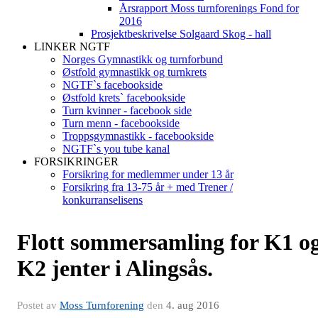
Årsrapport Moss turnforenings Fond for
2016
Prosjektbeskrivelse Solgaard Skog - hall
LINKER NGTF
Norges Gymnastikk og turnforbund
Østfold gymnastikk og turnkrets
NGTF`s facebookside
Østfold krets` facebookside
Turn kvinner - facebook side
Turn menn - facebookside
Troppsgymnastikk - facebookside
NGTF`s you tube kanal
FORSIKRINGER
Forsikring for medlemmer under 13 år
Forsikring fra 13-75 år + med Trener /
konkurranselisens
Flott sommersamling for K1 o
K2 jenter i Alingsås.
Postet av
Moss Turnforening
den
4. aug 2016