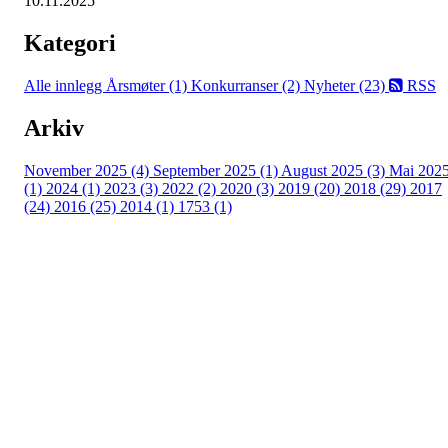
10.11.2025
Kategori
Alle innlegg
Årsmøter (1)
Konkurranser (2)
Nyheter (23)
RSS
Arkiv
November 2025 (4)
September 2025 (1)
August 2025 (3)
Mai 202
(1)
2024 (1)
2023 (3)
2022 (2)
2020 (3)
2019 (20)
2018 (29)
2017
(24)
2016 (25)
2014 (1)
1753 (1)
Moss Turnforening
Hovedsiden
Om oss
Kontakt oss